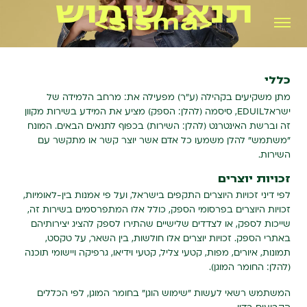
תנאי שימוש
כללי
מתן משקיעים בקהילה (ע"ר) מפעילה את: מרחב הלמידה של
ישראלEDUIL, סיסמה (להלן: הספק) מציע את המידע בשירות מקוון
זה וברשת האינטרנט (להלן: השירות) בכפוף לתנאים הבאים. המונח
"משתמש" להלן משמעו כל אדם אשר יוצר קשר או מתקשר עם
השירות.
זכויות יוצרים
לפי דיני זכויות היוצרים התקפים בישראל, ועל פי אמנות בין-לאומיות,
זכויות היוצרים בפרסומי הספק, כולל אלו המתפרסמים בשירות זה,
שייכות לספק, או לצדדים שלישיים שהתירו לספק להציג יצירותיהם
באתרי הספק. זכויות יוצרים אלו חולשות, בין השאר, על טקסט,
תמונות, איורים, מפות, קטעי צליל, קטעי וידיאו, גרפיקה ויישומי תוכנה
(להלן: החומר המוגן).
המשתמש רשאי לעשות "שימוש הוגן" בחומר המוגן, לפי הכללים