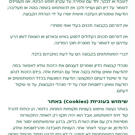
לשבח או לבקר, יחד עם שמירה על עקרון חופש הביטוי, אנו מעוניינים
לשמור על דיון הוגן וענייני ולכן: אין להשתמש בשפה בוטה או מעליבה;
הודעות שמטרתן העלבה אישית יוסרו על ידי הנהלת הקבוצה.
אין לפרסם בקבוצה תכנים בעלי אופי מסחרי.
אין לפרסם תכנים העלולים לפגוע באיש ובארגון או הוצאת לשון הרע
עליהם יש לשמור על מסגרת חוקי המדינה.
דברי המשתתפים בקבוצה הם על דעת כותביהם בלבד.
מנהלי קבוצות הדיון שומרים לעצמם את הזכות שלא לאפשר במה
להודעות שאינן עולות בקנה אחד עם הנחיות אלה. בידם הזכות לנהוג
על פי שיקול דעתם המקצועי; הודעות הפוגעות בכלל המשתמשים או
הודעות שאינן רלוונטיות יוסרו על ידי מנהלי הקבוצות, על פי שיקול
דעתם.
שימוש בעוגיות (
Cookies
) באתר
באתר נעשה שימוש בעוגיות מקומיות וזמניות. כלומר, הן יכולות להכיל
קוד זיהוי למשתמש, אבל הוא יהיה תקף רק לאותה התקשרות
מסויימת ורק עם אותו השרת בדיוק. ברגע שהמשתמש יסגור את
הדפדפן, או יעבור לאתר אחר, העוגיות תאבדנה מהרלוונטיות שלהן.
פרטיות המשתמשים לא תפגע, כי לא ניתן לבצע חיתוך פרופיל שיטוט